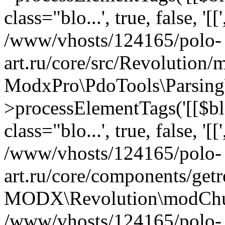
class="blo...', true, false, '[['
/www/vhosts/124165/polo-
art.ru/core/src/Revolution
ModxPro\PdoTools\Parsing\
>processElementTags('[[$blo
class="blo...', true, false, '[[
/www/vhosts/124165/polo-
art.ru/core/components/getr
MODX\Revolution\modChun
/www/vhosts/124165/polo-