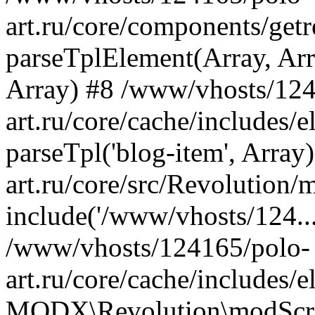
art.ru/core/components/getr
parseTplElement(Array, Arr
Array) #8 /www/vhosts/124
art.ru/core/cache/includes
parseTpl('blog-item', Arra
art.ru/core/src/Revolution/
include('/www/vhosts/124...
/www/vhosts/124165/polo-
art.ru/core/cache/includes
MODX\Revolution\modScrip