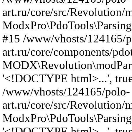
art.ru/core/src/Revolution/
ModxPro\PdoTools\Parsing\
#15 /www/vhosts/124165/p
art.ru/core/components/pdot
MODX\Revolution\modParse
'<!DOCTYPE html>...', true, f
/www/vhosts/124165/polo-
art.ru/core/src/Revolution
ModxPro\PdoTools\Parsing\
'<!DOCTYPE html>...', true, f