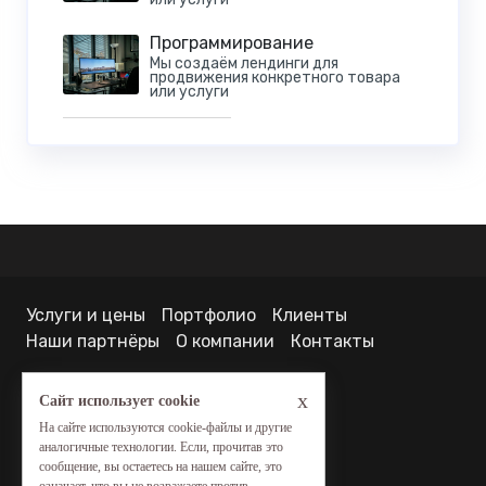
Программирование
Мы создаём лендинги для
продвижения конкретного товара
или услуги
Услуги и цены
Портфолио
Клиенты
Наши партнёры
О компании
Контакты
x
Сайт использует cookie
На сайте используются cookie-файлы и другие
© 2012-2021 ООО «ПОЛО АРТ»
аналогичные технологии. Если, прочитав это
сообщение, вы остаетесь на нашем сайте, это
ИНН: 5011036223
означает, что вы не возражаете против