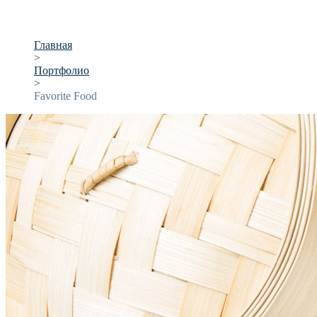
Главная
>
Портфолио
>
Favorite Food