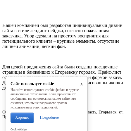
Нашей компанией был разработан индивидуальный дизайн
сайта в стиле лендинг пейджа, согласно пожеланиям
заказчика. Упор сделали на простоту восприятия для
потенциального клиента – крупные элементы, отсутствие
лишней анимации, легкий фон.
Для целей продвижения сайта были созданы посадочные
страницы в ближайших к Егорьевску городах. Прайс-лист
оформлен в красочном виде с картинками и формой заказа.
x
Для легкости восприятия сайта были прорисованны иконки
Сайт использует cookie
для всех основных элементов
На сайте используются cookie-файлы и другие
аналогичные технологии. Если, прочитав это
сообщение, вы остаетесь на нашем сайте, это
означает, что вы не возражаете против
использования этих технологий.
ООО «ПОЛО АРТ»
© 2012-2021
Московская область, Егорьевск, ул.
Профсоюзная, д. 25, оф. 12
Хорошо
Подробнее
ИНН: 5011036223
CookieWidget