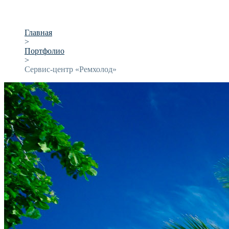
Главная
>
Портфолио
>
Сервис-центр «Ремхолод»